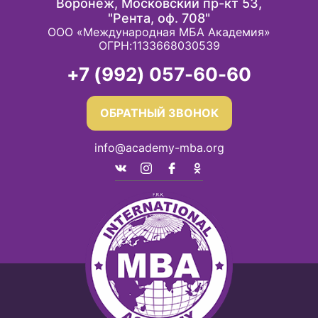
Воронеж, Московский пр-кт 53,
"Рента, оф. 708"
ООО «Международная МБА Академия»
ОГРН:1133668030539
+7 (992) 057-60-60
ОБРАТНЫЙ ЗВОНОК
info@academy-mba.org
T
S
d
c