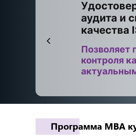
Удостовер
аудита и 
качества 
g
Позволяет 
контроля ка
актуальным
Программа MBA к