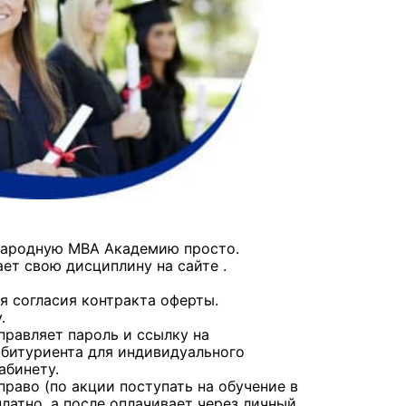
народную МВА Академию просто.
ает свою дисциплину на сайте .
ля согласия контракта оферты.
.
равляет пароль и ссылку на
абитуриента для индивидуального
абинету.
право (по акции поступать на обучение в
платно, а после оплачивает через личный