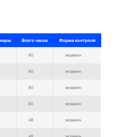
нары
Всего часов
Форма контроля
80
экзамен
80
экзамен
80
экзамен
80
экзамен
48
экзамен
48
экзамен