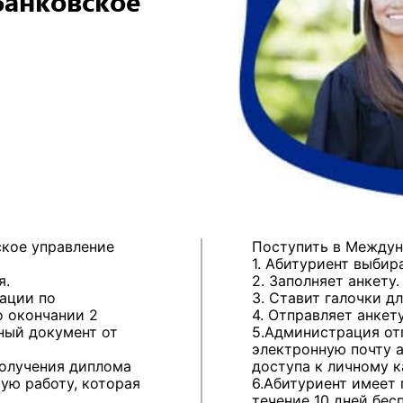
Банковское
ское управление
Поступить в Между
1. Абитуриент выбир
я.
2. Заполняет анкету.
ации по
3. Ставит галочки д
о окончании 2
4. Отправляет анкету
ный документ от
5.Администрация отп
электронную почту 
получения диплома
доступа к личному к
ую работу, которая
6.Абитуриент имеет 
течение 10 дней бес