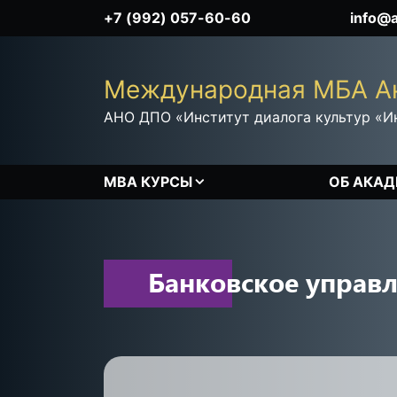
+7 (992) 057-60-60
info@
Международная MБА А
АНО ДПО «Институт диалога культур «И
MBA КУРСЫ
ОБ АКА
f
Банковское управ