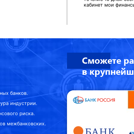
кабинет мои финансы
Сможете ра
в крупнейш
ных банков.
тура индустрии.
сового риска.
сов межбанковских.