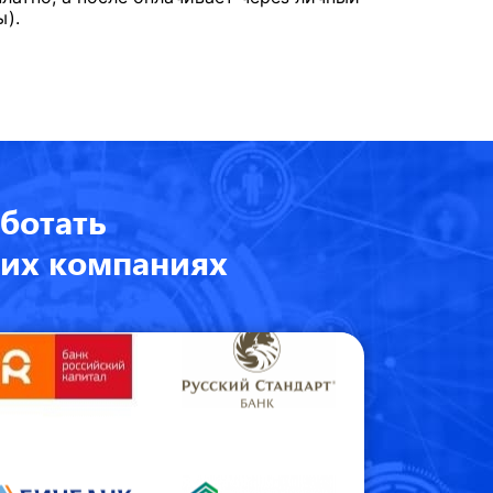
).
ботать
их компаниях