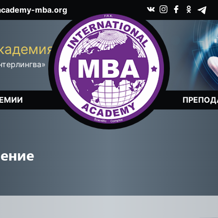
academy-mba.org
T
S
d
c
кадемия
нтерлингва»
ДЕМИИ
ПРЕПОД
ление