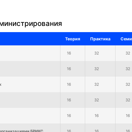
дминистрирования
Теория
Практика
Семи
16
32
32
16
32
32
к
16
32
32
16
32
32
16
16
16
организациями БРИКС
16
16
16