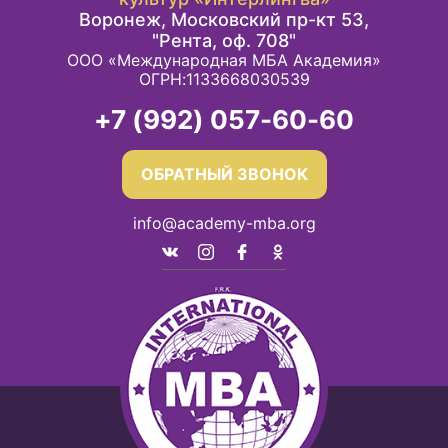
Воронеж, Московский пр-кт 53,
"Рента, оф. 708"
ООО «Международная МБА Академия»
ОГРН:1133668030539
+7 (992) 057-60-60
ОБРАТНЫЙ ЗВОНОК
info@academy-mba.org
T
S
d
c