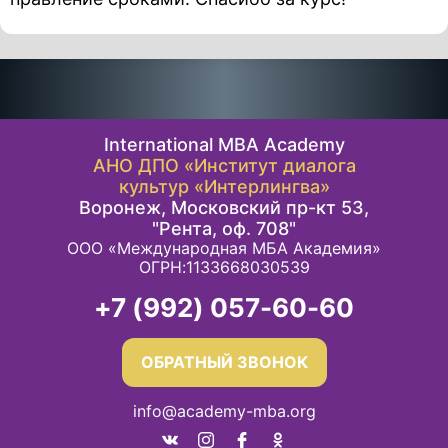
International MBA Academy
АНО ДПО «Институт диалога
культур «Интерлингва»
Воронеж, Московский пр-кт 53,
"Рента, оф. 708"
ООО «Международная МБА Академия»
ОГРН:1133668030539
+7 (992) 057-60-60
ОБРАТНЫЙ ЗВОНОК
info@academy-mba.org
T
S
d
c