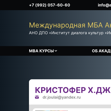
+7 (992) 057-60-60
info@
Международная MБА А
АНО ДПО «Институт диалога культур «И
MBA КУРСЫ
ОБ АКА
f
КРИСТОФЕР Х.Д
dr.joulai@yandex.ru
O