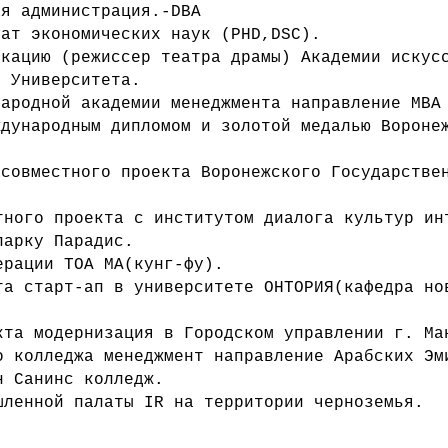
ая администрация.-DBA
дат экономических наук (PHD,DSC).
икацию (режиссер театра драмы) Академии иску
о Университета.
народной академии менеджмента направление МВА
ждународным дипломом и золотой медалью Вороне
 совместного проекта Воронежского Государстве
тного проекта с институтом диалога культур ин
парку Парадис.
ерации ТОА МА(кунг-фу).
та старт-ап в университете ОНТОРИЯ(кафедра но
кта модернизация в Городском управлении г. Ма
о колледжа менеджмент направление Арабских Эм
н Санинс колледж.
шленной палаты IR на территории черноземья.