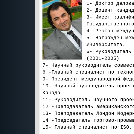
1- Доктор делов
2- Доцент канди
3- Имеет квалиф
Государственног
4 -Ректор между
5- Награжден ме
Университета.
6- Руководитель
(2001-2005)
7- Научный руководитель совмес
8 -Главный специалист по техно
9- Президент международной фед
10- Научный руководитель проек
Канада.
11- Руководитель научного прое
12 -Преподаватель американског
13- Преподаватель Лондон Модер
14 -Председатель торгово-промы
15- Главный специалист по ISO.