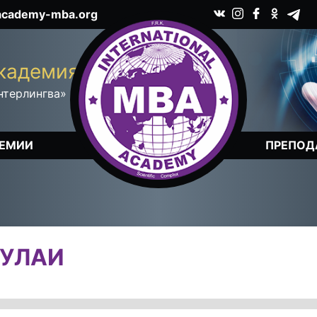
academy-mba.org
T
S
d
c
кадемия
нтерлингва»
ДЕМИИ
ПРЕПОД
ЖУЛАИ