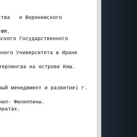
сства и Воронежского
 ФМ.
жского Государственного
нного Университета в Иране
терлингва на острове Киш.
вый менеджмент и развитие) г.
нил- Филиппины.
иратах.